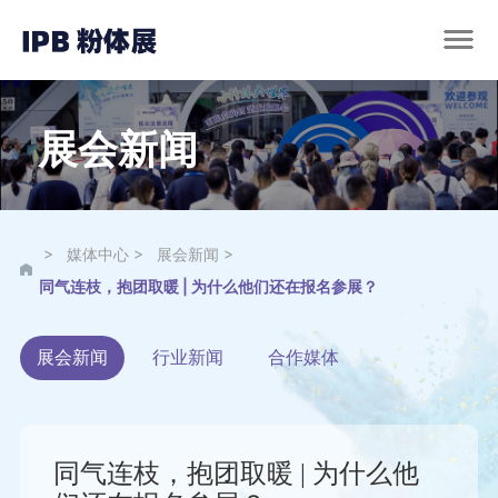
展会新闻
>
>
>
媒体中心
展会新闻
同气连枝，抱团取暖 | 为什么他们还在报名参展？
展会新闻
行业新闻
合作媒体
同气连枝，抱团取暖 | 为什么他