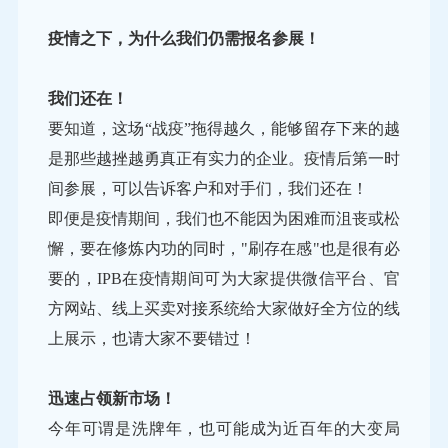
疫情之下，为什么我们仍需报名参展！
我们还在！
要知道，这场“战疫”拖得越久，能够留存下来的越
是那些越挫越勇真正有实力的企业。疫情后第一时
间参展，可以告诉客户和对手们，我们还在！
即便是疫情期间，我们也不能因为困难而沮丧或松
懈，要在修炼内功的同时，"刷存在感"也是很有必
要的，IPB在疫情期间可为大家提供微信平台、官
方网站、线上买卖对接系统给大家做好全方位的线
上展示，也请大家不要错过！
迅速占领新市场！
今年可谓是洗牌年，也可能成为近百年的大变局