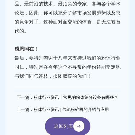
品、最前沿的技术、最顶尖的专家、参与各个学术
论坛，因此，你可以充分了解市场发展趋势以及您
的竞争对手。这种面对面交流的体验，是无法被替
代的。
感恩同在！
最后，要特别鸣谢十八年来支持过我们的粉体行业
同仁，特别是在今年这个不寻常的年份还能坚定地
与我们同气连枝，报团取暖的你们！
下一篇
：
粉体行业资讯丨常见的粉体筛分设备有哪些？
上一篇
：
粉体行业资讯 | 气流粉碎机的介绍与应用
返回列表